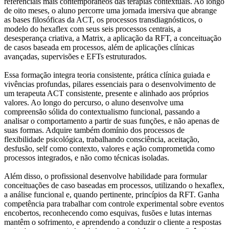
referenciais mais contemporâneos das terapias contextuais. Ao longo
de oito meses, o aluno percorre uma jornada imersiva que abrange
as bases filosóficas da ACT, os processos transdiagnósticos, o
modelo do hexaflex com seus seis processos centrais, a
desesperança criativa, a Matrix, a aplicação da RFT, a conceituação
de casos baseada em processos, além de aplicações clínicas
avançadas, supervisões e EFTs estruturados.
Essa formação integra teoria consistente, prática clínica guiada e
vivências profundas, pilares essenciais para o desenvolvimento de
um terapeuta ACT consistente, presente e alinhado aos próprios
valores. Ao longo do percurso, o aluno desenvolve uma
compreensão sólida do contextualismo funcional, passando a
analisar o comportamento a partir de suas funções, e não apenas de
suas formas. Adquire também domínio dos processos de
flexibilidade psicológica, trabalhando consciência, aceitação,
desfusão, self como contexto, valores e ação comprometida como
processos integrados, e não como técnicas isoladas.
Além disso, o profissional desenvolve habilidade para formular
conceituações de caso baseadas em processos, utilizando o hexaflex,
a análise funcional e, quando pertinente, princípios da RFT. Ganha
competência para trabalhar com controle experimental sobre eventos
encobertos, reconhecendo como esquivas, fusões e lutas internas
mantêm o sofrimento, e aprendendo a conduzir o cliente a respostas